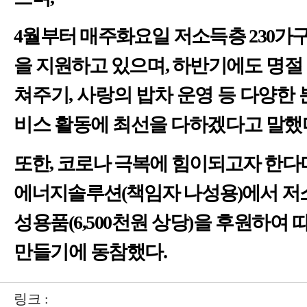
4
월부터 매주화요일 저소득층
230
가구
을 지원하고 있으며
,
하반기에도
명절
쳐주기
,
사랑의 밥차 운영 등 다양한
비스
활동에 최선을 다하겠다고 말했
또한
,
코로나 극복에 힘이되고자 한다
에너지솔루션
(
책임자 나성용
)
에서
저
성용품
(6,500
천원 상당
)
을 후원하여 
만들기에 동참했다
.
링크 :