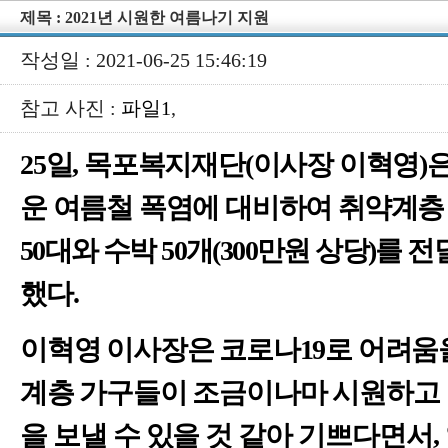
제목 : 2021년 시원한 여름나기 지원
작성일 : 2021-06-25 15:46:19
참고 사진 :
파일1
,
25
일
,
목포복지재단
(
이사장 이혁영
)
운 여름철 폭염에 대비하여
취약계층
50
대와 수박
50
개
(300
만원 상당
)
를 전
했다
.
이혁영 이사장은 코로나
19
로 어려움
계층 가구들이 조금이나마
시원하고
을 보낼 수 있을 것 같아 기쁘다면서
,