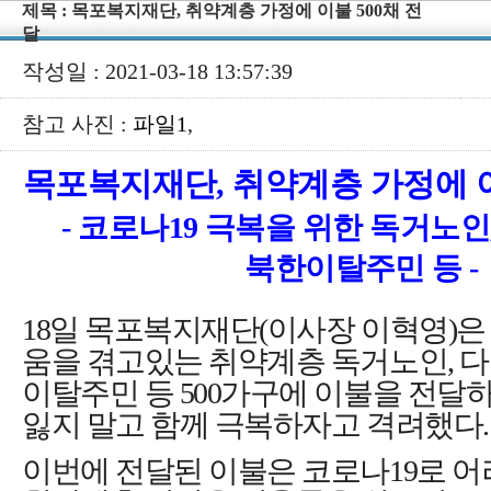
제목 : 목포복지재단, 취약계층 가정에 이불 500채 전
달
작성일 : 2021-03-18 13:57:39
참고 사진 :
파일1
,
목포복지재단
,
취약계층 가정에 
-
코로나
19
극복을 위한 독거노인
북한이탈주민 등
-
18
일 목포복지재단
(
이사장 이혁영
)
은
움을 겪고있는 취약계층 독거노인
,
다
이탈주민 등
500
가구에 이불을 전달하
잃지 말고 함께 극복하자고 격려했다
.
이번에 전달된 이불은 코로나
19
로 