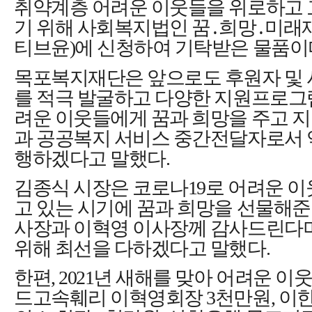
취약계층 어려운 이웃들을 위로하고 
기 위해 사회복지법인 꿈
․
희망
․
미래
티브윤
)
에 신청하여 기탁받은 물품이
목포복지재단은 앞으로도 후원자 및
를 적극 발굴하고 다양한 지원프로그
려운 이웃들에게 꿈과 희망을 주고 
과 공공복지 서비스 중간전달자로서
행하겠다고 말했다
.
김종식 시장은 코로나
19
로 어려운 이
고 있는 시기에 꿈과 희망을 선물해준
사장과 이혁영 이사장께 감사드린다
위해 최선을 다하겠다고 말했다
.
한편
, 2021
년 새해를 맞아 어려운 이
드고속훼리 이혁영회장
3
천만원
,
이