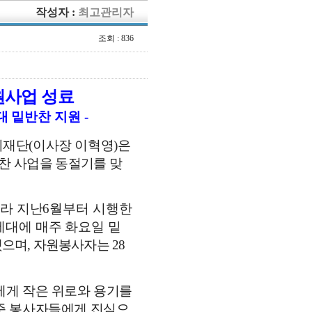
작성자 :
최고관리자
조회 : 836
원사업 성료
대 밑반찬 지원
-
지재단
(
이사장 이혁영
)
은
찬 사업을 동절기를 맞
따라 지난
6
월부터 시행한
세대에 매주 화요일 밑
했으며
,
자원봉사자는
28
에게 작은 위로와 용기를
준 봉사자들에게 진심으