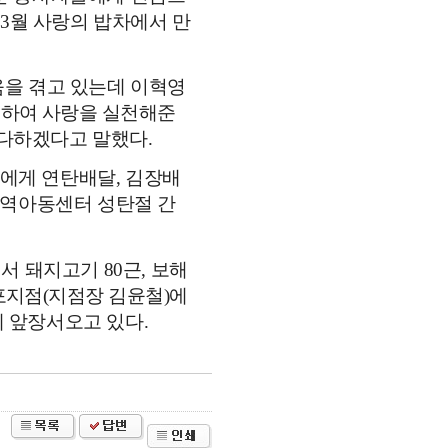
년
3
월 사랑의 밥차에서 만
움을 겪고 있는데 이혁영
통하여 사랑을 실천해준
 다하겠다고 말했다
.
들에게 연탄배달
,
김장배
역아동센터 성탄절 간
에서 돼지고기
80
근
,
보해
포지점
(
지점장 김윤철
)
에
에 앞장서오고 있다
.