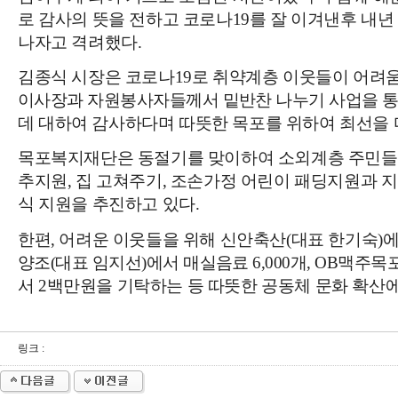
로 감사의 뜻을 전하고 코로나
19
를 잘 이겨낸후 내
나자고 격려했다
.
김종식 시장은 코로나
19
로 취약계층 이웃들이 어려
이사장과 자원봉사자들께서 밑반찬 나누기 사업을 
데
대하여 감사하다며 따뜻한 목포를 위하여 최선을
목포복지재단은 동절기를 맞이하여 소외계층 주민
추지원
,
집 고쳐주기
,
조손가정 어린이 패딩지원과 지
식 지원을 추진하고 있다
.
한편
,
어려운 이웃들을 위해 신안축산
(
대표 한기숙
)
양조
(
대표 임지선
)
에서 매실음료
6,000
개
, OB
맥주목
서
2
백만원을 기탁하는 등 따뜻한 공동체 문화 확산
링크 :