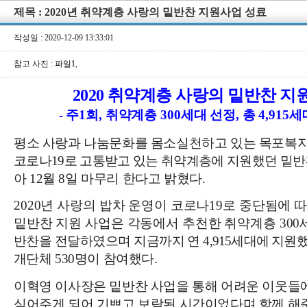
제목 : 2020년 취약계층 사랑의 밑반찬 지원사업 성료
작성일 : 2020-12-09 13:33:01
참고 사진 :
파일1
,
2020
취약계층 사랑의 밑반찬 지
-
주
1
회
,
취약계층
300
세대 선정
,
총
4,915
세
평소 사랑과 나눔문화를 몸소실천하고 있는 목포복
코로나
19
로 고통받고 있는 취약계층에 지원했던 밑반
아
12
월
8
일 마무리 한다고 밝혔다
.
2020
년 사랑의 밥차 운영이 코로나
19
로 중단됨에 
밑반찬 지원 사업은 각동에서 추천한 취약계층
300
반찬을 전달하였으며 지금까지 연
4,915
세대에 지원
개
단체
530
명이 참여했다
.
이혁영 이사장은 밑반찬 사업을 통해 어려운 이웃들
심어주게 되어 기쁘고 보람된 시간이었다며 함께 해