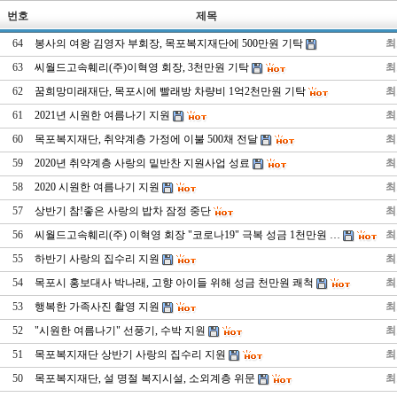
번호
제목
64
봉사의 여왕 김영자 부회장, 목포복지재단에 500만원 기탁
최
63
씨월드고속훼리(주)이혁영 회장, 3천만원 기탁
최
62
꿈희망미래재단, 목포시에 빨래방 차량비 1억2천만원 기탁
최
61
2021년 시원한 여름나기 지원
최
60
목포복지재단, 취약계층 가정에 이불 500채 전달
최
59
2020년 취약계층 사랑의 밑반찬 지원사업 성료
최
58
2020 시원한 여름나기 지원
최
57
상반기 참!좋은 사랑의 밥차 잠정 중단
최
56
씨월드고속훼리(주) 이혁영 회장 "코로나19" 극복 성금 1천만원 …
최
55
하반기 사랑의 집수리 지원
최
54
목포시 홍보대사 박나래, 고향 아이들 위해 성금 천만원 쾌척
최
53
행복한 가족사진 촬영 지원
최
52
"시원한 여름나기" 선풍기, 수박 지원
최
51
목포복지재단 상반기 사랑의 집수리 지원
최
50
목포복지재단, 설 명절 복지시설, 소외계층 위문
최